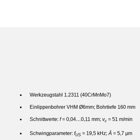
Werkzeugstahl 1.2311 (40CrMnMo7)
Einlippenbohrer VHM Ø6mm; Bohrtiefe 160 mm
Schnittwerte:
f
= 0,04…0,11 mm;
v
= 51 m/min
c
Schwingparameter:
f
= 19,5 kHz;
Â
= 5,7 µm
US