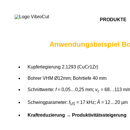
PRODUKTE
Anwendungsbeispiel B
Kupferlegierung 2.1293 (CuCr1Zr)
Bohrer VHM Ø12mm; Bohrtiefe 40 mm
Schnittwerte:
f
= 0,05…0,25 mm;
v
= 68…113 m/
c
Schwingparameter:
f
= 17 kHz;
Â
= 12…20 µm
US
Kraftreduzierung → Produktivitätssteigerung